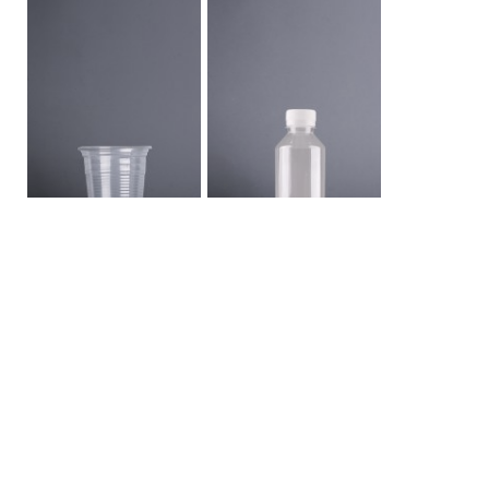
แก้ว 12 ออนซ์
ขวด PET 300 กลมมีฐาน