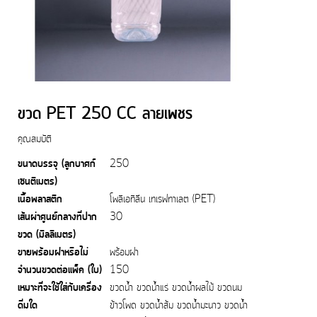
ขวด PET 250 CC ลายเพชร
คุณสมบัติ
ขนาดบรรจุ (ลูกบาศก์
250
เซนติเมตร)
เนื้อพลาสติก
โพลิเอทิลีน เทเรฟทาเลต (PET)
เส้นผ่าศูนย์กลางที่ปาก
30
ขวด (มิลลิเมตร)
ขายพร้อมฝาหรือไม่
พร้อมฝา
จำนวนขวดต่อแพ็ค (ใบ)
150
เหมาะที่จะใช้ใส่กับเครื่อง
ขวดน้ำ ขวดน้ำแร่ ขวดน้ำผลไม้ ขวดนม
ดื่มใด
ข้าวโพด ขวดน้ำส้ม ขวดน้ำมะนาว ขวดน้ำ