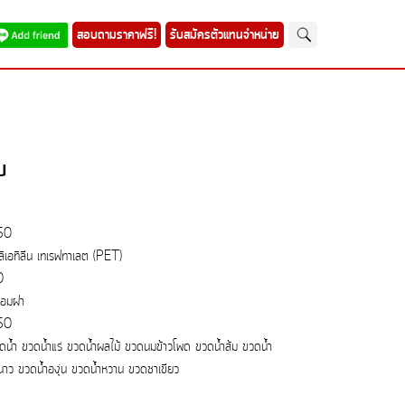
สอบถามราคาฟรี!
รับสมัครตัวแทนจำหน่าย
บ
50
ลิเอทิลีน เทเรฟทาเลต (PET)
0
้อมฝา
50
ดน้ำ ขวดน้ำแร่ ขวดน้ำผลไม้ ขวดนมข้าวโพด ขวดน้ำส้ม ขวดน้ำ
นาว ขวดน้ำองุ่น ขวดน้ำหวาน ขวดชาเขียว