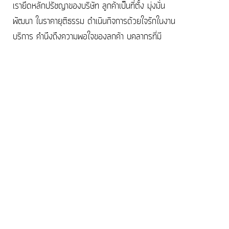
เรายึดหลักปรัชญาของบริษัท ลูกค้าเป็นที่ตั้ง มุ่งมั่น
พัฒนา ในราคายุติธรรม ดำเนินกิจการด้วยใจรักในงาน
บริการ คำนึงถึงความพอใจของลูกค้า บุคลากรที่มี
คุณภาพใส่ใจในรายละเอียด และใช้เครื่องจักรและ
กระบวนการผลิตที่ได้มาตรฐาน บริษัทของเราจึงเติบโต
อย่างต่อเนื่องและได้รับความไว้วางใจจากลูกค้ามากมาย
บริษัท สยามแพ็ค จำกัด สามารถจำหน่าย
ขวดพลาสติก
เช่น ขวด PP,ขวด PE,ขวด PET และสินค้าต่างๆเช่น
ฝาขวด หลอดพรีฟอร์ม ในราคาที่ถูกกว่าที่อื่น เพราะเรา
สามารถผลิตได้เองที่โรงงานของเรา ยิ่งไปกว่านั้นเรายัง
มีบริการแนะนำการสร้างแบรนด์สำหรับผู้ที่ต้องการมีแบ
รนดิ์เป็นของตัวเองอีกด้วย
บริษัทผลิตและจําหน่ายขวด