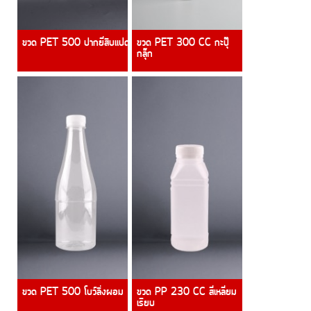
ขวด PET 500 ปากยี่สิบแปด
ขวด PET 300 CC กะปุ๊
กลุ๊ก
ขวด PET 500 โบว์ลิ่งผอม
ขวด PP 230 CC สี่เหลี่ยม
เรียบ