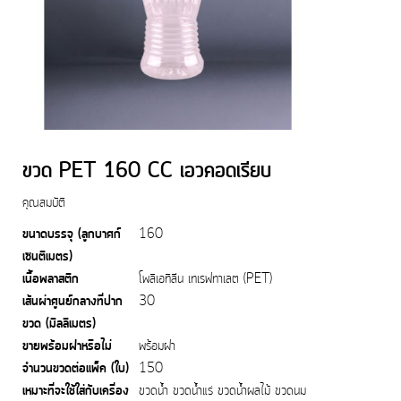
ขวด PET 160 CC เอวคอดเรียบ
คุณสมบัติ
ขนาดบรรจุ (ลูกบาศก์
160
เซนติเมตร)
เนื้อพลาสติก
โพลิเอทิลีน เทเรฟทาเลต (PET)
เส้นผ่าศูนย์กลางที่ปาก
30
ขวด (มิลลิเมตร)
ขายพร้อมฝาหรือไม่
พร้อมฝา
จำนวนขวดต่อแพ็ค (ใบ)
150
เหมาะที่จะใช้ใส่กับเครื่อง
ขวดน้ำ ขวดน้ำแร่ ขวดน้ำผลไม้ ขวดนม