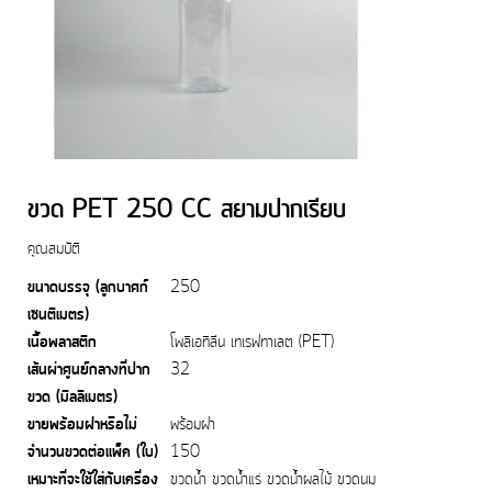
ขวด PET 250 CC สยามปากเรียบ
คุณสมบัติ
ขนาดบรรจุ (ลูกบาศก์
250
เซนติเมตร)
เนื้อพลาสติก
โพลิเอทิลีน เทเรฟทาเลต (PET)
เส้นผ่าศูนย์กลางที่ปาก
32
ขวด (มิลลิเมตร)
ขายพร้อมฝาหรือไม่
พร้อมฝา
จำนวนขวดต่อแพ็ค (ใบ)
150
เหมาะที่จะใช้ใส่กับเครื่อง
ขวดน้ำ ขวดน้ำแร่ ขวดน้ำผลไม้ ขวดนม