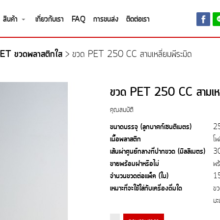
สินค้า
เกี่ยวกับเรา
FAQ
การขนส่ง
ติดต่อเรา
ET ขวดพลาสติกใส
>
ขวด PET 250 CC สามเหลี่ยมพีระมิด
ขวด PET 250 CC สามเหลี
คุณสมบัติ
ขนาดบรรจุ (ลูกบาศก์เซนติเมตร)
2
เนื้อพลาสติก
โพ
เส้นผ่าศูนย์กลางที่ปากขวด (มิลลิเมตร)
3
ขายพร้อมฝาหรือไม่
พร
จำนวนขวดต่อแพ็ค (ใบ)
1
เหมาะที่จะใช้ใส่กับเครื่องดื่มใด
ขว
มะ