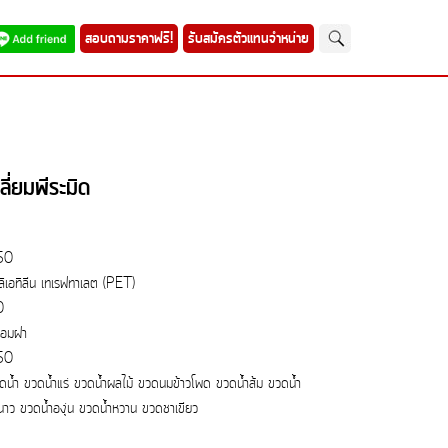
สอบถามราคาฟรี!
รับสมัครตัวแทนจำหน่าย
่ยมพีระมิด
50
ลิเอทิลีน เทเรฟทาเลต (PET)
0
้อมฝา
50
ดน้ำ ขวดน้ำแร่ ขวดน้ำผลไม้ ขวดนมข้าวโพด ขวดน้ำส้ม ขวดน้ำ
นาว ขวดน้ำองุ่น ขวดน้ำหวาน ขวดชาเขียว