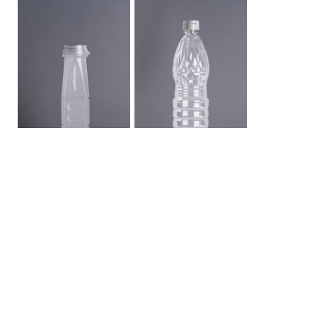
ขวด PP 220 สยาม
ขวด PET 750 สับปะรด