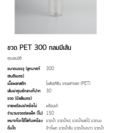
ขวด PET 300 กลมมีเส้น
คุณสมบัติ
ขนาดบรรจุ (ลูกบาศก์
300
เซนติเมตร)
เนื้อพลาสติก
โพลิเอทิลีน เทเรฟทาเลต (PET)
เส้นผ่าศูนย์กลางที่ปาก
30
ขวด (มิลลิเมตร)
ขายพร้อมฝาหรือไม่
พร้อมฝา
จำนวนขวดต่อแพ็ค (ใบ)
150
เหมาะที่จะใช้ใส่กับเครื่อง
ขวดน้ำ ขวดน้ำแร่ ขวดน้ำผลไม้ ขวดนม
ดื่มใด
ข้าวโพด ขวดน้ำส้ม ขวดน้ำมะนาว ขวดน้ำ