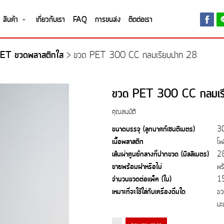
สินค้า
เกี่ยวกับเรา
FAQ
การขนส่ง
ติดต่อเรา
ET ขวดพลาสติกใส
>
ขวด PET 300 CC กลมเรียบปาก 28
ขวด PET 300 CC กลมเร
คุณสมบัติ
ขนาดบรรจุ (ลูกบาศก์เซนติเมตร)
3
เนื้อพลาสติก
โพ
เส้นผ่าศูนย์กลางที่ปากขวด (มิลลิเมตร)
2
ขายพร้อมฝาหรือไม่
พร
จำนวนขวดต่อแพ็ค (ใบ)
1
เหมาะที่จะใช้ใส่กับเครื่องดื่มใด
ขว
มะ