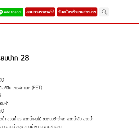
สอบถามราคาฟรี!
รับสมัครตัวแทนจำหน่าย
ียบปาก 28
00
ลิเอทิลีน เทเรฟทาเลต (PET)
8
้อมฝา
50
ดน้ำ ขวดน้ำแร่ ขวดน้ำผลไม้ ขวดนมข้าวโพด ขวดน้ำส้ม ขวดน้ำ
นาว ขวดน้ำองุ่น ขวดน้ำหวาน ขวดชาเขียว