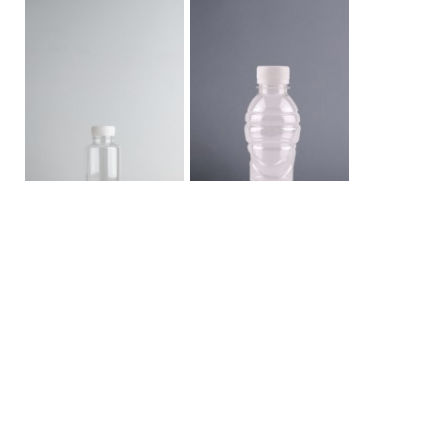
ขวด PET 350 CC กลม
ขวด PET 250 CC เอวคอด
ปากเรียบ