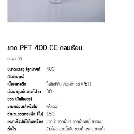
ขวด PET 400 CC กลมเรียบ
คุณสมบัติ
ขนาดบรรจุ (ลูกบาศก์
400
เซนติเมตร)
เนื้อพลาสติก
โพลิเอทิลีน เทเรฟทาเลต (PET)
เส้นผ่าศูนย์กลางที่ปาก
30
ขวด (มิลลิเมตร)
ขายพร้อมฝาหรือไม่
พร้อมฝา
จำนวนขวดต่อแพ็ค (ใบ)
150
เหมาะที่จะใช้ใส่กับเครื่อง
ขวดน้ำ ขวดน้ำแร่ ขวดน้ำผลไม้ ขวดนม
ดื่มใด
ข้าวโพด ขวดน้ำส้ม ขวดน้ำมะนาว ขวดน้ำ