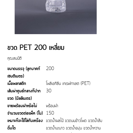
ขวด PET 200 เหลี่ยม
คุณสมบัติ
ขนาดบรรจุ (ลูกบาศก์
200
เซนติเมตร)
เนื้อพลาสติก
โพลิเอทิลีน เทเรฟทาเลต (PET)
เส้นผ่าศูนย์กลางที่ปาก
30
ขวด (มิลลิเมตร)
ขายพร้อมฝาหรือไม่
พร้อมฝา
จำนวนขวดต่อแพ็ค (ใบ)
150
เหมาะที่จะใช้ใส่กับเครื่อง
ขวดน้ำผลไม้ ขวดนมข้าวโพด ขวดน้ำส้ม
ดื่มใด
ขวดน้ำมะนาว ขวดน้ำองุ่น ขวดน้ำหวาน