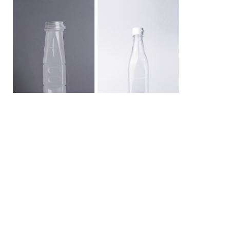
ขวด PP 250 สยาม
ขวด PET 500 CC เหลี่ยม
สูงน้ำปลา