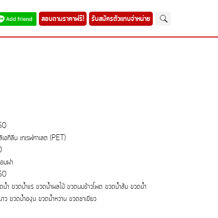
สอบถามราคาฟรี!
รับสมัครตัวแทนจำหน่าย
50
ลิเอทิลีน เทเรฟทาเลต (PET)
0
้อมฝา
50
ดน้ำ ขวดน้ำแร่ ขวดน้ำผลไม้ ขวดนมข้าวโพด ขวดน้ำส้ม ขวดน้ำ
นาว ขวดน้ำองุ่น ขวดน้ำหวาน ขวดชาเขียว