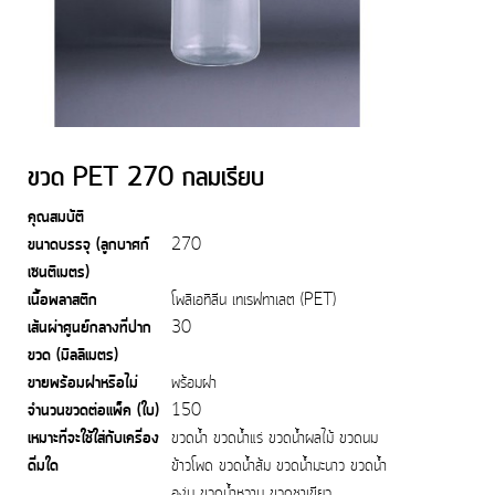
ขวด PET 270 กลมเรียบ
คุณสมบัติ
ขนาดบรรจุ (ลูกบาศก์
270
เซนติเมตร)
เนื้อพลาสติก
โพลิเอทิลีน เทเรฟทาเลต (PET)
เส้นผ่าศูนย์กลางที่ปาก
30
ขวด (มิลลิเมตร)
ขายพร้อมฝาหรือไม่
พร้อมฝา
จำนวนขวดต่อแพ็ค (ใบ)
150
เหมาะที่จะใช้ใส่กับเครื่อง
ขวดน้ำ ขวดน้ำแร่ ขวดน้ำผลไม้ ขวดนม
ดื่มใด
ข้าวโพด ขวดน้ำส้ม ขวดน้ำมะนาว ขวดน้ำ
องุ่น ขวดน้ำหวาน ขวดชาเขียว