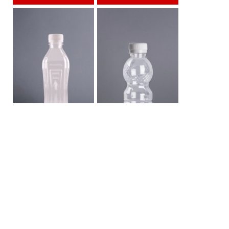
ขวด PET 480 CC บีเจ
ขวด PET 230 รังผึ้ง