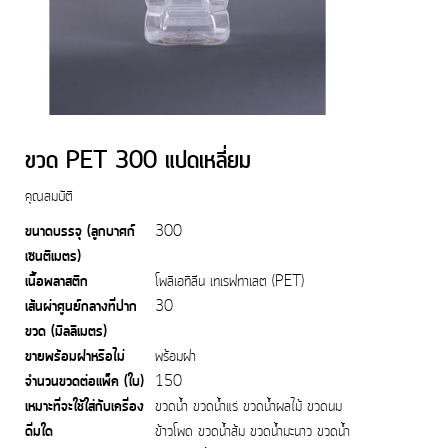
ขวด PET 300 แปดเหลี่ยม
คุณสมบัติ
ขนาดบรรจุ (ลูกบาศก์
300
เซนติเมตร)
เนื้อพลาสติก
โพลิเอทิลีน เทเรฟทาเลต (PET)
เส้นผ่าศูนย์กลางที่ปาก
30
ขวด (มิลลิเมตร)
ขายพร้อมฝาหรือไม่
พร้อมฝา
จำนวนขวดต่อแพ็ค (ใบ)
150
เหมาะที่จะใช้ใส่กับเครื่อง
ขวดน้ำ ขวดน้ำแร่ ขวดน้ำผลไม้ ขวดนม
ดื่มใด
ข้าวโพด ขวดน้ำส้ม ขวดน้ำมะนาว ขวดน้ำ