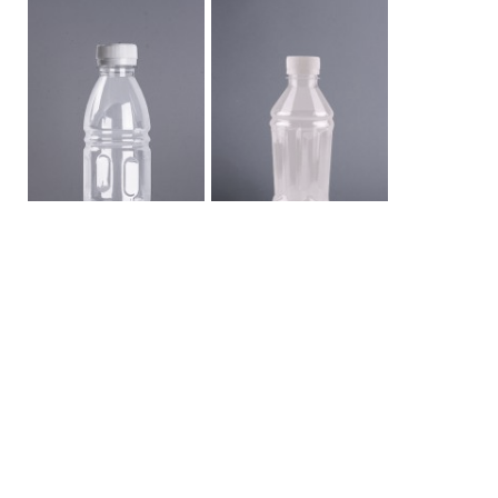
ขวด PET 300 โชคดี
ขวด PET 430 CC ทับทิม