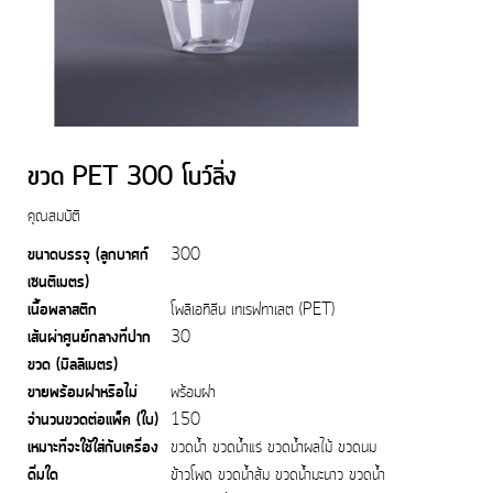
ขวด PET 300 โบว์ลิ่ง
คุณสมบัติ
ขนาดบรรจุ (ลูกบาศก์
300
เซนติเมตร)
เนื้อพลาสติก
โพลิเอทิลีน เทเรฟทาเลต (PET)
เส้นผ่าศูนย์กลางที่ปาก
30
ขวด (มิลลิเมตร)
ขายพร้อมฝาหรือไม่
พร้อมฝา
จำนวนขวดต่อแพ็ค (ใบ)
150
เหมาะที่จะใช้ใส่กับเครื่อง
ขวดน้ำ ขวดน้ำแร่ ขวดน้ำผลไม้ ขวดนม
ดื่มใด
ข้าวโพด ขวดน้ำส้ม ขวดน้ำมะนาว ขวดน้ำ