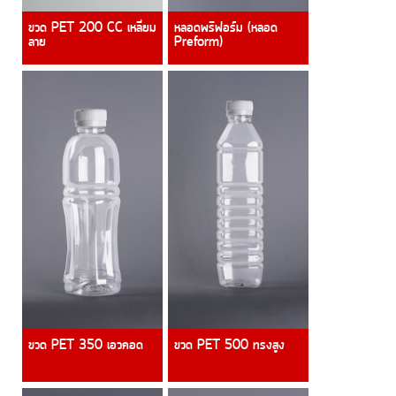
ขวด PET 200 CC เหลี่ยม
หลอดพรีฟอร์ม (หลอด
ลาย
Preform)
ขวด PET 350 เอวคอด
ขวด PET 500 ทรงสูง