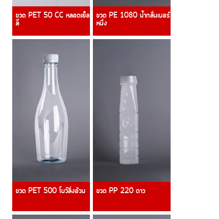
ขวด PET 50 CC หลอดเย็ล
ขวด PE 1080 น้ำกลั่นเบอร์
ลี่
หนึ่ง
ขวด PET 500 โบว์ลิ่งอ้วน
ขวด PP 220 ดาว