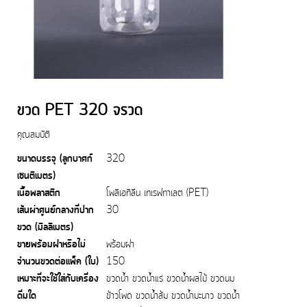
ขวด PET 320 จรวด
คุณสมบัติ
ขนาดบรรจุ (ลูกบาศก์
320
เซนติเมตร)
เนื้อพลาสติก
โพลิเอทิลีน เทเรฟทาเลต (PET)
เส้นผ่าศูนย์กลางที่ปาก
30
ขวด (มิลลิเมตร)
ขายพร้อมฝาหรือไม่
พร้อมฝา
จำนวนขวดต่อแพ็ค (ใบ)
150
เหมาะที่จะใช้ใส่กับเครื่อง
ขวดน้ำ ขวดน้ำแร่ ขวดน้ำผลไม้ ขวดนม
ดื่มใด
ข้าวโพด ขวดน้ำส้ม ขวดน้ำมะนาว ขวดน้ำ