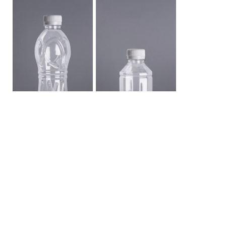
ขวด PET 400 ลูกบอล
ขวด PET 220 สิบสอง
เหลี่ยม