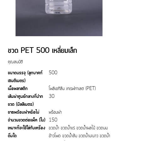
ขวด PET 500 เหลี่ยมเล็ก
คุณสมบัติ
ขนาดบรรจุ (ลูกบาศก์
500
เซนติเมตร)
เนื้อพลาสติก
โพลิเอทิลีน เทเรฟทาเลต (PET)
เส้นผ่าศูนย์กลางที่ปาก
30
ขวด (มิลลิเมตร)
ขายพร้อมฝาหรือไม่
พร้อมฝา
จำนวนขวดต่อแพ็ค (ใบ)
150
เหมาะที่จะใช้ใส่กับเครื่อง
ขวดน้ำ ขวดน้ำแร่ ขวดน้ำผลไม้ ขวดนม
ดื่มใด
ข้าวโพด ขวดน้ำส้ม ขวดน้ำมะนาว ขวดน้ำ