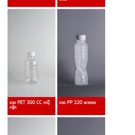
ขวด PET 300 CC กะปุ๊
ขวด PP 220 เอวคอด
กลุ๊ก