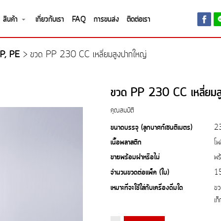
สินค้า
เกี่ยวกับเรา
FAQ
การขนส่ง
ติดต่อเรา
P, PE
>
ขวด PP 230 CC เหลี่ยมสูงปากใหญ่
ขวด PP 230 CC เหลี่ยมส
คุณสมบัติ
ขนาดบรรจุ (ลูกบาศก์เซนติเมตร)
2
เนื้อพลาสติก
โพ
ขายพร้อมฝาหรือไม่
พร
จำนวนขวดต่อแพ็ค (ใบ)
1
เหมาะที่จะใช้ใส่กับเครื่องดื่มใด
ขว
เก