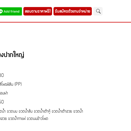
สอบถามราคาฟรี!
รับสมัครตัวแทนจำหน่าย
ูงปากใหญ่
30
ลีโพรพิลีน (PP)
้อมฝา
50
ดน้ำ ขวดนม ขวดน้ำส้ม ขวดน้ำเต้าหู้ ขวดน้ำเต้าฮวย ขวดน้ำ
๊กฮวย ขวดน้ำกาแฟ ขวดนมข้าวโพด